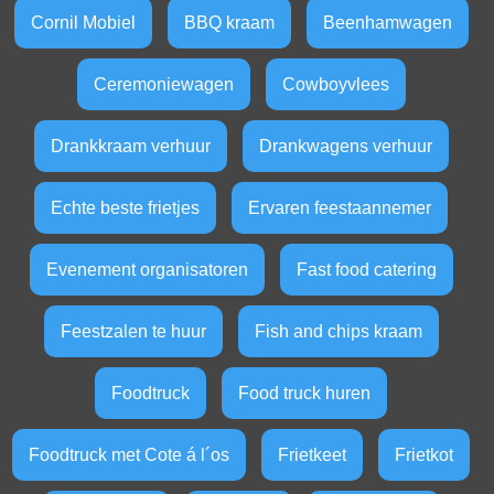
Cornil Mobiel
BBQ kraam
Beenhamwagen
Ceremoniewagen
Cowboyvlees
Drankkraam verhuur
Drankwagens verhuur
Echte beste frietjes
Ervaren feestaannemer
Evenement organisatoren
Fast food catering
Feestzalen te huur
Fish and chips kraam
Foodtruck
Food truck huren
Foodtruck met Cote á l´os
Frietkeet
Frietkot