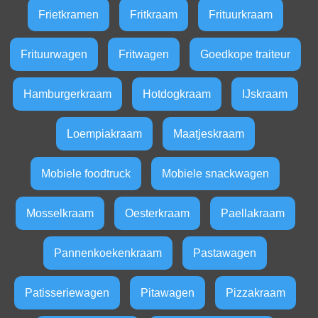
Frietkramen
Fritkraam
Frituurkraam
Frituurwagen
Fritwagen
Goedkope traiteur
Hamburgerkraam
Hotdogkraam
IJskraam
Loempiakraam
Maatjeskraam
Mobiele foodtruck
Mobiele snackwagen
Mosselkraam
Oesterkraam
Paellakraam
Pannenkoekenkraam
Pastawagen
Patisseriewagen
Pitawagen
Pizzakraam