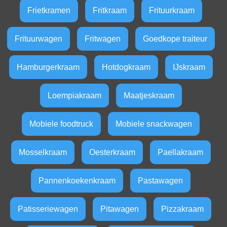
Frietkramen
Fritkraam
Frituurkraam
Frituurwagen
Fritwagen
Goedkope traiteur
Hamburgerkraam
Hotdogkraam
IJskraam
Loempiakraam
Maatjeskraam
Mobiele foodtruck
Mobiele snackwagen
Mosselkraam
Oesterkraam
Paellakraam
Pannenkoekenkraam
Pastawagen
Patisseriewagen
Pitawagen
Pizzakraam