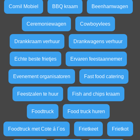
Cornil Mobiel
BBQ kraam
Beenhamwagen
Ceremoniewagen
Cowboyvlees
Drankkraam verhuur
Drankwagens verhuur
Echte beste frietjes
Ervaren feestaannemer
Evenement organisatoren
Fast food catering
Feestzalen te huur
Fish and chips kraam
Foodtruck
Food truck huren
Foodtruck met Cote á l´os
Frietkeet
Frietkot