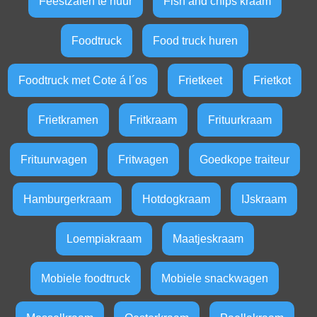
Feestzalen te huur
Fish and chips kraam
Foodtruck
Food truck huren
Foodtruck met Cote á l´os
Frietkeet
Frietkot
Frietkramen
Fritkraam
Frituurkraam
Frituurwagen
Fritwagen
Goedkope traiteur
Hamburgerkraam
Hotdogkraam
IJskraam
Loempiakraam
Maatjeskraam
Mobiele foodtruck
Mobiele snackwagen