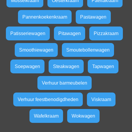
Mosselkraam
Oesterkraam
Paellakraam
Pannenkoekenkraam
Pastawagen
Patisseriewagen
Pitawagen
Pizzakraam
Smoothiewagen
Smoutebollenwagen
Soepwagen
Steakwagen
Tapwagen
Verhuur barmeubelen
Verhuur feestbenodigdheden
Viskraam
Wafelkraam
Wokwagen