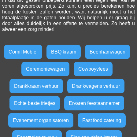
in dat uw gasten onbeperkt kunnen eten tegen een van te
voren afgesproken prijs. Zo kunt u precies berekenen hoe
hoog de kosten zullen worden, want natuurlijk moet u het
totaalplaatje in de gaten houden. Wij helpen u er graag bij
door alles duidelijk in een offerte te vermelden. Zo heeft u
alweer een zorg minder!
Cornil Mobiel
BBQ kraam
Beenhamwagen
Ceremoniewagen
Cowboyvlees
Drankkraam verhuur
Drankwagens verhuur
Echte beste frietjes
Ervaren feestaannemer
Evenement organisatoren
Fast food catering